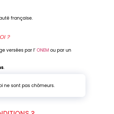
uté française.
OI ?
e versées par l’
ONEM
ou par un
ns
.
i ne sont pas chômeurs.
NDITIONS ?