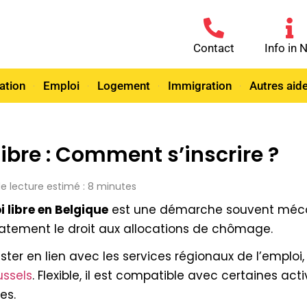
Contact
Info in 
ation
Emploi
Logement
Immigration
Autres aid
bre : Comment s’inscrire ?
de lecture estimé : 8 minutes
libre en Belgique
est une démarche souvent méconn
tement le droit aux allocations de chômage.
er en lien avec les services régionaux de l’emploi,
ussels
. Flexible, il est compatible avec certaines act
es.