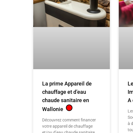
La prime Appareil de
L
chauffage et d’eau
Im
chaude sanitaire en
A 
Wallonie
Le
Soc
Découvrez comment financer
à 
votre appareil de chauffage
tou
et/ou d’eau chaude sanitaire