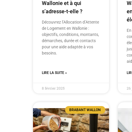
Wa
Wallonie et à qui
en
s’adresse-t-elle ?
él
Découvrez l’Allocation d’Attente
de Logement en Wallonie :
En 
objectifs, conditions, montants,
co
démarches, durée et contacts
éle
pour une aide adaptée à vos
ju
besoins.
co
aid
LIRE LA SUITE »
LIR
8 février 2025
26 
BRABANT WALLON