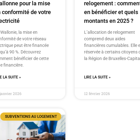
llonne pour la mise
relogement : commen
 conformité de votre
en bénéficier et quels
ectricité
montants en 2025 ?
Wallonie, la mise en
L’allocation de relogement
nformité de votre réseau
comprend deux aides
ctrique peut être financée
financières cumulables. Elle 
squ’à 90 %. Découvrez
réservée à certains citoyens 
mment bénéficier de cette
la Région de Bruxelles-Capita
e financière.
E LA SUITE »
LIRE LA SUITE »
janvier 2026
12 février 2026
SUBVENTIONS AU LOGEMENT