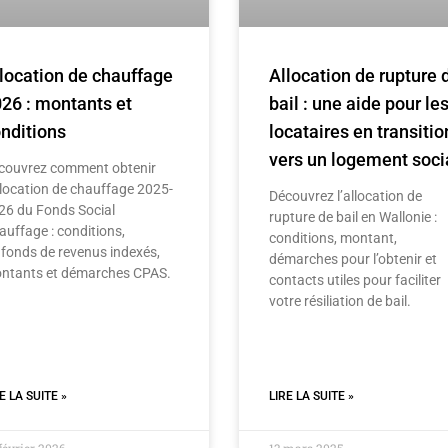
location de chauffage
Allocation de rupture 
26 : montants et
bail : une aide pour le
nditions
locataires en transitio
vers un logement soci
couvrez comment obtenir
llocation de chauffage 2025-
Découvrez l’allocation de
26 du Fonds Social
rupture de bail en Wallonie :
auffage : conditions,
conditions, montant,
afonds de revenus indexés,
démarches pour l’obtenir et
ntants et démarches CPAS.
contacts utiles pour faciliter
votre résiliation de bail.
E LA SUITE »
LIRE LA SUITE »
février 2026
13 mars 2025