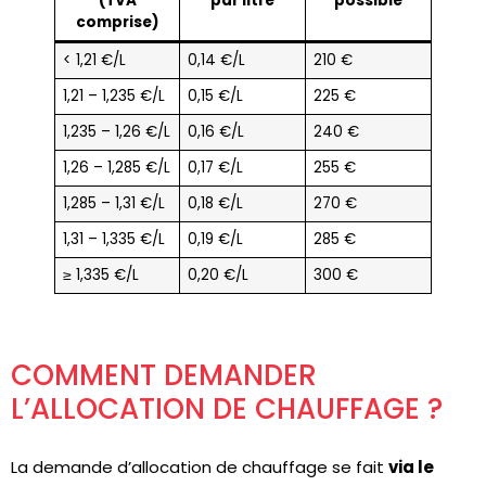
(TVA
par litre
possible
comprise)
< 1,21 €/L
0,14 €/L
210 €
1,21 – 1,235 €/L
0,15 €/L
225 €
1,235 – 1,26 €/L
0,16 €/L
240 €
1,26 – 1,285 €/L
0,17 €/L
255 €
1,285 – 1,31 €/L
0,18 €/L
270 €
1,31 – 1,335 €/L
0,19 €/L
285 €
≥ 1,335 €/L
0,20 €/L
300 €
COMMENT DEMANDER
L’ALLOCATION DE CHAUFFAGE ?
La demande d’allocation de chauffage se fait
via le