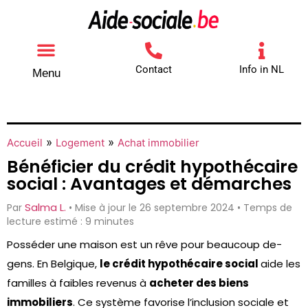
Contact
Info in NL
Menu
Autres aides
Comment contacter
»
»
Accueil
Logement
Achat immobilier
Bénéficier du crédit hypothécaire
social : Avantages et démarches
Salma L.
Par
• Mise à jour le 26 septembre 2024 • Temps de
lecture estimé : 9 minutes
Posséder une­ maison est un rêve pour beaucoup de­
gens. En Belgique,
le­ crédit hypothécaire social
aide les
famille­s à faibles revenus à
ache­ter des biens
immobilie­rs
. Ce système favorise l’inclusion sociale­ et