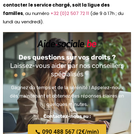
contacter le service chargé, soit la ligue des
familles
, au numéro
+32 (0)2 507 72 11
(de 9 à 17h ; du
lundi au vendredi).
Des questions sur vos droits ?
Laissez-vous aider par nos conseillers
spécialisés
Gagnez du temps et de la sérénité ! Appelez-nous
dès maintenant et obtenez des réponses claires en
quelques minutes.
Contactez-nous au :
📞 090 488 567 (2€/min)