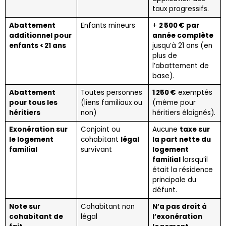
taux progressifs.
Abattement
Enfants mineurs
+
2 500 € par
additionnel pour
année complète
enfants < 21 ans
jusqu’à 21 ans (en
plus de
l’abattement de
base).
Abattement
Toutes personnes
1 250 €
exemptés
pour tous les
(liens familiaux ou
(même pour
héritiers
non)
héritiers éloignés).
Exonération sur
Conjoint ou
Aucune
taxe sur
le logement
cohabitant
légal
la part nette du
familial
survivant
logement
familial
lorsqu’il
était la résidence
principale du
défunt.
Note sur
Cohabitant non
N’a pas droit à
cohabitant de
légal
l’exonération