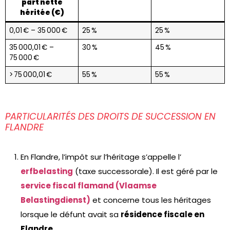
part nette
héritée (€)
0,01 € – 35 000 €
25 %
25 %
35 000,01 € –
30 %
45 %
75 000 €
> 75 000,01 €
55 %
55 %
PARTICULARITÉS DES DROITS DE SUCCESSION EN
FLANDRE
En Flandre, l’impôt sur l’héritage s’appelle l’
erfbelasting
(taxe successorale). Il est géré par le
service fiscal flamand (Vlaamse
Belastingdienst)
et concerne tous les héritages
lorsque le défunt avait sa
résidence fiscale en
Flandre
.