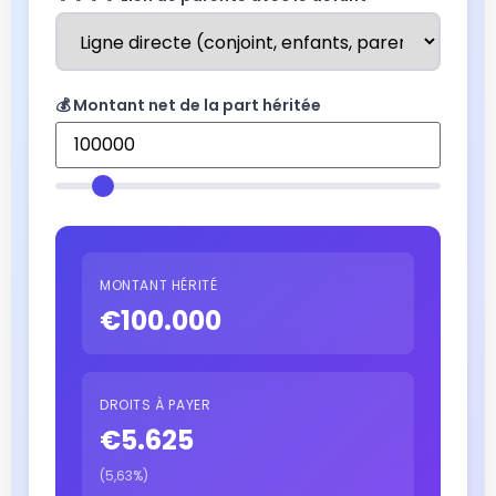
💰 Montant net de la part héritée
MONTANT HÉRITÉ
€100.000
DROITS À PAYER
€5.625
(5,63%)