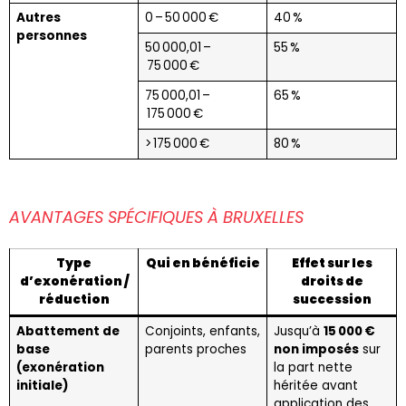
Autres
0 – 50 000 €
40 %
personnes
50 000,01 –
55 %
75 000 €
75 000,01 –
65 %
175 000 €
> 175 000 €
80 %
AVANTAGES SPÉCIFIQUES À BRUXELLES
Type
Qui en bénéficie
Effet sur les
d’exonération /
droits de
réduction
succession
Abattement de
Conjoints, enfants,
Jusqu’à
15 000 €
base
parents proches
non imposés
sur
(exonération
la part nette
initiale)
héritée avant
application des