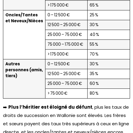
> 175 000 €
65 %
Oncles/Tantes
0 – 12 500 €
25 %
et Neveux/Nièces
12 500 – 25 000 €
30 %
25 000 – 75 000 €
40 %
75 000 – 175 000 €
55 %
> 175 000 €
70 %
Autres
0 – 12 500 €
30 %
personnes (amis,
12 500 – 25 000 €
35 %
tiers)
25 000 – 75 000 €
60 %
> 75 000 €
80 %
➡️
Plus l’héritier est éloigné du défunt
, plus les taux de
droits de succession en Wallonie sont élevés. Les frères
et sœurs payent des taux très supérieurs à ceux en ligne
directe, et les oncles/tantes et neveux/nièces encore