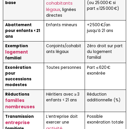
base
cohabitants
(ou 25 000 € si
part ≤ 125 000 €)
légaux
, lignées
directes
Abattement
Enfants mineurs
+2 500 €/an
pour enfants < 21
jusqu’à 21 ans
ans
Exemption
Conjoints/cohabit
Zéro droit sur part
logement
ants légaux
du logement
familial
familial
Exonération
Toutes personnes
Part ≤ 620 €
pour
exonérée
successions
modestes
Réductions
Héritiers avec ≥ 3
Réduction
familles
enfants < 21 ans
additionnelle (%)
nombreuses
Transmission
L’entreprise doit
Possible
entreprise
exercer une
exonération totale
activité
familiale