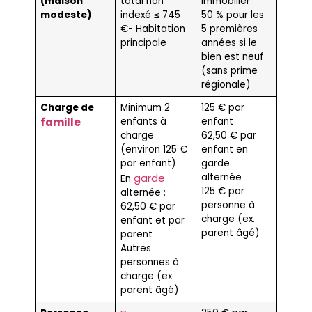
(maison
total non
immobilier
modeste)
indexé ≤ 745
50 % pour les
€- Habitation
5 premières
principale
années si le
bien est neuf
(sans prime
régionale)
Charge de
Minimum 2
125 € par
famille
enfants à
enfant
charge
62,50 € par
(environ 125 €
enfant en
par enfant)
garde
garde
alternée
En
125 € par
alternée :
personne à
62,50 € par
charge (ex.
enfant et par
parent âgé)
parent
Autres
personnes à
charge (ex.
parent âgé)