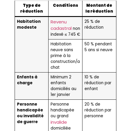
Type de
Conditions
Montant de
réduction
la réduction
Habitation
Revenu
25 % de
modeste
réduction
cadastral
non
indexé ≤ 745 €
Habitation
50 % pendant
neuve sans
5 ans si neuve
prime à la
construction/a
chat
Enfants à
Minimum 2
10 % de
charge
enfants
réduction par
domiciliés au
enfant
1er janvier
Personne
Personne
20 % de
handicapée
handicapée
réduction par
ou invalidité
ou grand
personne
de guerre
invalide
domiciliée