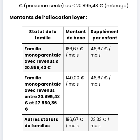
€ (personne seule) ou ≤ 20.895,43 € (ménage)
Montants de l’allocation loyer :
Statut de la
Montant
Supplément
famille
de base
par enfant
Famille
186,67 €
46,67 € /
monoparentale
/ mois
mois
avec revenus ≤
20.895,43 €
Famille
140,00 €
46,67 € /
monoparentale
/ mois
mois
avec revenus
entre 20.895,43
€ et 27.550,86
€
Autres statuts
186,67 €
23,33 € /
de familles
/ mois
mois