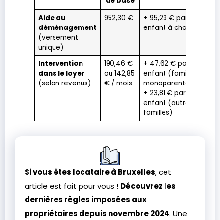
de base
Aide au
952,30 €
+ 95,23 € par
Une
déménagement
enfant à charge
(versement
unique)
Intervention
190,46 €
+ 47,62 € par
Ma
dans le loyer
ou 142,85
enfant (familles
3 a
(selon revenus)
€ / mois
monoparentales)
+ 23,81 € par
enfant (autres
familles)
Si vous êtes locataire à Bruxelles
, cet
article est fait pour vous !
Découvrez les
dernières règles imposées aux
propriétaires depuis novembre 2024
. Une