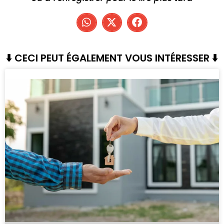
⬇️ CECI PEUT ÉGALEMENT VOUS INTÉRESSER ⬇️