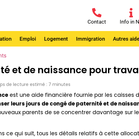
Contact
Info in 
ation
Emploi
Logement
Immigration
Autres aid
nts
ité et de naissance pour trav
mps de lecture estimé : 7 minutes
ance
e­st une aide financière fournie­ par les caisses 
er leurs jours de congé de paternité et de naissa
nouveaux parents de­ se concentrer davantage­ sur le
s ce qui suit, tous les détails relatifs à cette allo