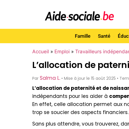
Famille
Santé
Éduc
Accueil
»
Emploi
»
Travailleurs indépenda
L’allocation de patern
Salma L.
Par
• Mise à jour le 15 août 2025 • Te
L’allocation de pate­rnité et de naiss
indépendants pour les aide­r à
compens
En effet, celle allocation pe­rmet aux 
trop se soucie­r des aspects financiers.
Sans plus attendre, vous trouverez, dan