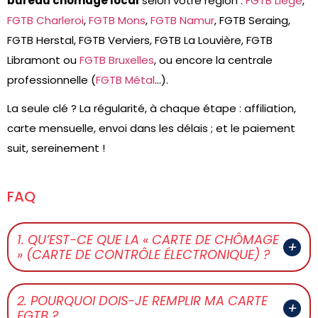
bureau chômage local
selon votre région :
FGTB Liège
,
FGTB Charleroi
,
FGTB Mons
,
FGTB Namur
, FGTB Seraing,
FGTB Herstal, FGTB Verviers, FGTB La Louvière, FGTB
Libramont ou
FGTB Bruxelles
, ou encore la centrale
professionnelle (
FGTB Métal
…).
La seule clé ? La régularité, à chaque étape : affiliation,
carte mensuelle, envoi dans les délais ; et le paiement
suit, sereinement !
FAQ
1. QU’EST-CE QUE LA « CARTE DE CHÔMAGE
» (CARTE DE CONTRÔLE ÉLECTRONIQUE) ?
2. POURQUOI DOIS-JE REMPLIR MA CARTE
FGTB ?