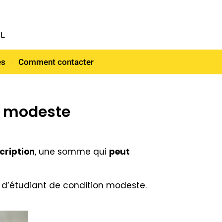
NL
es
Comment contacter
nt modeste
scription
, une somme qui
peut
t d’étudiant de condition modeste.