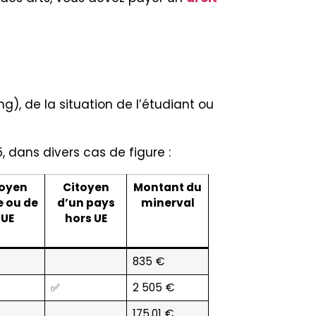
), de la situation de l’étudiant ou
 dans divers cas de figure :
toyen
Citoyen
Montant du
e ou de
d’un pays
minerval
’UE
hors UE
835 €
✅
2 505 €
175,01 €