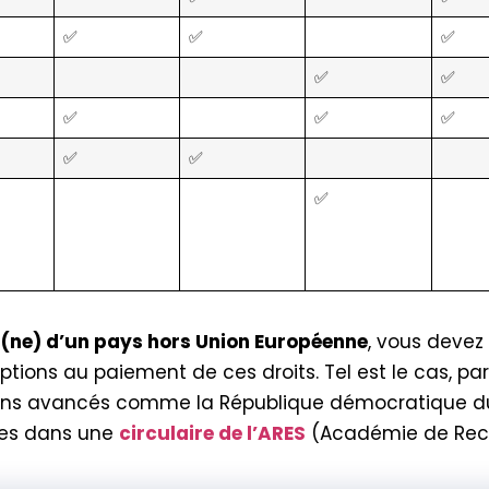
✅
✅
✅
✅
✅
✅
✅
✅
✅
✅
✅
n(ne) d’un pays hors Union Européenne
, vous devez
ptions au paiement de ces droits. Tel est le cas, pa
oins avancés comme la République démocratique du
ées dans une
circulaire de l’ARES
(Académie de Rech