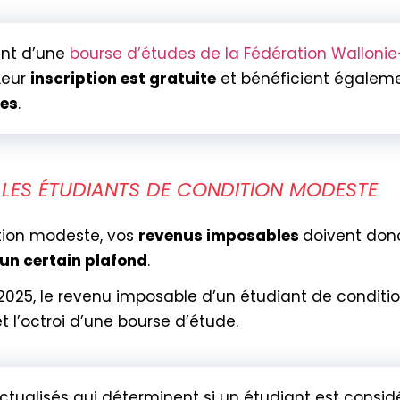
ent d’une
bourse d’études de la Fédération Wallonie
Leur
inscription est gratuite
et bénéficient égalem
res
.
LES ÉTUDIANTS DE CONDITION MODESTE
ition modeste, vos
revenus imposables
doivent don
un certain plafond
.
2025, le revenu imposable d’un étudiant de conditi
 l’octroi d’une bourse d’étude.
ctualisés qui déterminent si un étudiant est consi