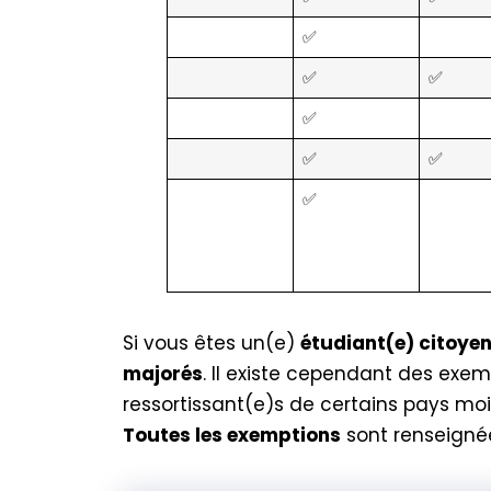
✅
✅
✅
✅
✅
✅
✅
Si vous êtes un(e)
étudiant(e) citoye
majorés
. Il existe cependant des exem
ressortissant(e)s de certains pays m
Toutes les exemptions
sont renseign