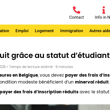
Contact
Info in 
ation
Emploi
Logement
Immigration
Autres aid
uit grâce au statut d’étudia
 2025 • Temps de lecture estimé : 9 minutes
eures en Belgique
, vous devez
payer des frais d’in
 condition modeste bénéficient d’un
minerval réduit
.
ayer des frais d’inscription réduits
avec le statu