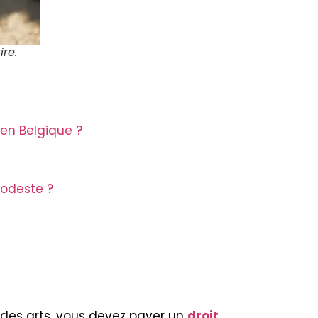
re.
en Belgique ?
modeste ?
 des arts, vous devez payer un
droit