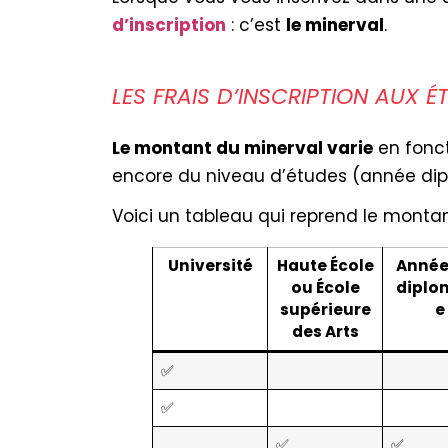
d’inscription
: c’est
le minerval
.
LES FRAIS D’INSCRIPTION AUX É
Le montant du minerval varie
en fonct
encore du niveau d’études (année di
Voici un tableau qui reprend le monta
Université
Haute École
Année
ou École
diplo
supérieure
e
des Arts
✅
✅
✅
✅