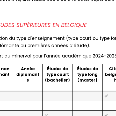
TUDES SUPÉRIEURES EN BELGIQUE
ion du type d’enseignement (type court ou type long
plômante ou premières années d’étude).
nt du minerval pour l’année académique 2024-2025,
 non
Année
Études de
Études de
Ci
mant
diplomant
type court
type long
belg
e
(bachelier)
(master)
l
✅
✅
✅