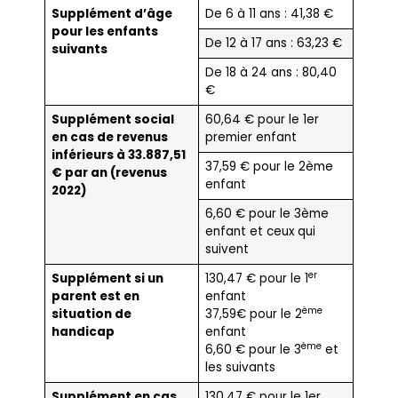
Supplément d’âge
De 6 à 11 ans : 41,38 €
pour les enfants
De 12 à 17 ans : 63,23 €
suivants
De 18 à 24 ans : 80,40
€
Supplément social
60,64 € pour le 1er
en cas de revenus
premier enfant
inférieurs à 33.887,51
37,59 € pour le 2ème
€ par an (revenus
enfant
2022)
6,60 € pour le 3ème
enfant et ceux qui
suivent
er
Supplément si un
130,47 € pour le 1
parent est en
enfant
ème
situation de
37,59€ pour le 2
handicap
enfant
ème
6,60 € pour le 3
et
les suivants
Supplément en cas
130,47 € pour le 1er