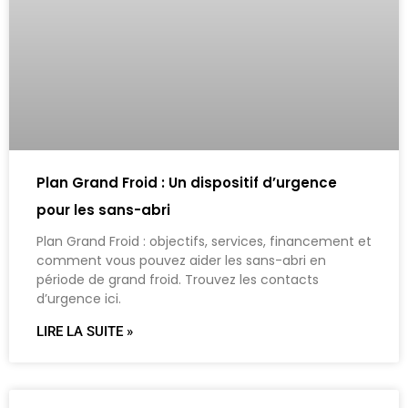
Plan Grand Froid : Un dispositif d’urgence
pour les sans-abri
Plan Grand Froid : objectifs, services, financement et
comment vous pouvez aider les sans-abri en
période de grand froid. Trouvez les contacts
d’urgence ici.
LIRE LA SUITE »