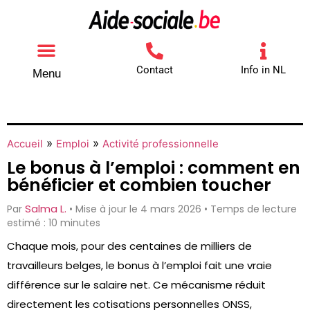
Contact
Info in NL
Menu
Autres aides
Comment contacter
»
»
Accueil
Emploi
Activité professionnelle
Le bonus à l’emploi : comment en
bénéficier et combien toucher
Salma L.
Par
• Mise à jour le 4 mars 2026 • Temps de lecture
estimé : 10 minutes
Chaque mois, pour des centaines de milliers de
travailleurs belges, le bonus à l’emploi fait une vraie
différence sur le salaire net. Ce mécanisme réduit
directement les cotisations personnelles ONSS,