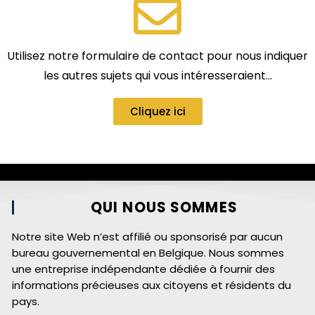
Utilisez notre formulaire de contact pour nous indiquer
les autres sujets qui vous intéresseraient…
Cliquez ici
QUI NOUS SOMMES
Notre site Web n’est affilié ou sponsorisé par aucun
bureau gouvernemental en Belgique. Nous sommes
une entreprise indépendante dédiée à fournir des
informations précieuses aux citoyens et résidents du
pays.