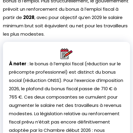
bonus à l’emploi. Plus structurellement, le gouvernement
prévoit un renforcement du bonus à l’emploi fiscal à
partir de
2028
, avec pour objectif qu’en 2029 le salaire
minimum brut soit équivalent au net pour les travailleurs
les plus modestes.
À noter
: le bonus à l’emploi fiscal (réduction sur le
précompte professionnel) est distinct du bonus
social (réduction ONSS). Pour l’exercice d’imposition
2026, le plafond du bonus fiscal passe de 710 € à
765 €. Ces deux composantes se cumulent pour
augmenter le salaire net des travailleurs à revenus
modestes. La législation relative au renforcement
fiscal prévu n’était pas encore définitivement
adoptée par la Chambre début 2026 : nous