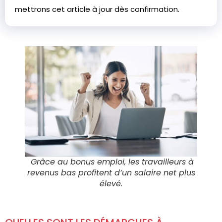
mettrons cet article à jour dès confirmation.
Grâce au bonus emploi, les travailleurs à
revenus bas profitent d’un salaire net plus
élevé.