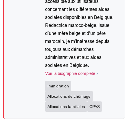
accessible aux utilisateurs
concernant les différentes aides
sociales disponibles en Belgique.
Rédactrice maroco-belge, issue
d’une mère belge et d’un père
marocain, je m’intéresse depuis
toujours aux démarches
administratives et aux aides
sociales en Belgique.
Voir la biographie complète
Immigration
Allocations de chômage
Allocations familiales
CPAS