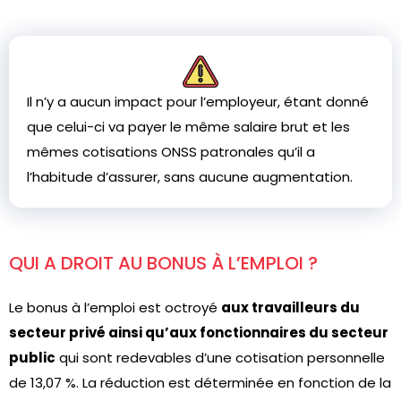
Il n’y a aucun impact pour l’employeur, étant donné
que celui-ci va payer le même salaire brut et les
mêmes cotisations ONSS patronales qu’il a
l’habitude d’assurer, sans aucune augmentation.
QUI A DROIT AU BONUS À L’EMPLOI ?
Le bonus à l’emploi est octroyé
aux travailleurs du
secteur privé ainsi qu’aux fonctionnaires du secteur
public
qui sont redevables d’une cotisation personnelle
de 13,07 %. La réduction est déterminée en fonction de la