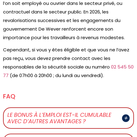
l’on soit employé ou ouvrier dans le secteur privé, ou
contractuel dans le secteur public. En 2026, les
revalorisations successives et les engagements du
gouvernement De Wever renforcent encore son
importance pour les travailleurs à revenus modestes.
Cependant, si vous y êtes éligible et que vous ne l’avez
pas reçu, vous devez prendre contact avec les
responsables de la sécurité sociale au numéro
02 545 50
77
(de 07h00 à 20h00 ; du lundi au vendredi).
FAQ
LE BONUS À L’EMPLOI EST-IL CUMULABLE
AVEC D’AUTRES AVANTAGES ?