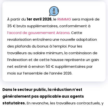
À partir du
1er avril 2026
, le
RMMMG
sera majoré de
35 € bruts supplémentaires, conformément à
l’accord de gouvernement Arizona
. Cette
revalorisation entraînera une nouvelle adaptation
des plafonds du bonus à l’emploi. Pour les
travailleurs au salaire minimum, la combinaison de
l’indexation et de cette hausse représente un gain
net estimé à environ 50 € supplémentaires par
mois sur l’ensemble de l’année 2026.
Dans le secteur public, la réduction n’est
généralement pas applicable aux agents
statutaires.
En revanche, les travailleurs contractuels, y