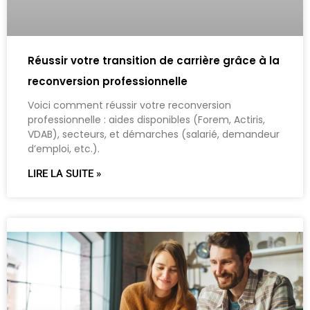
Réussir votre transition de carrière grâce à la
reconversion professionnelle
Voici comment réussir votre reconversion
professionnelle : aides disponibles (Forem, Actiris,
VDAB), secteurs, et démarches (salarié, demandeur
d’emploi, etc.).
LIRE LA SUITE »