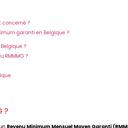
t concerné ?
nimum garanti en Belgique ?
Belgique ?
 du RMMMG ?
gique
 ?
 un
Revenu Minimum Mensuel Moyen Garanti (RM