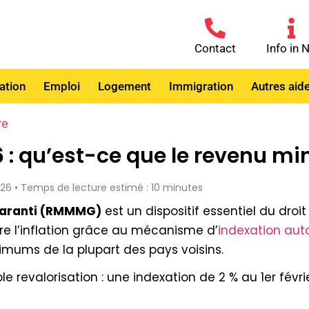
Contact
Info in 
ation
Emploi
Logement
Immigration
Autres aid
re
: qu’est-ce que le revenu mi
026 • Temps de lecture estimé : 10 minutes
Garanti (RMMMG)
est un dispositif essentiel du droit
ivre l’inflation grâce au mécanisme d’
indexation aut
nimums de la plupart des pays voisins.
le revalorisation : une indexation de 2 % au 1er févr