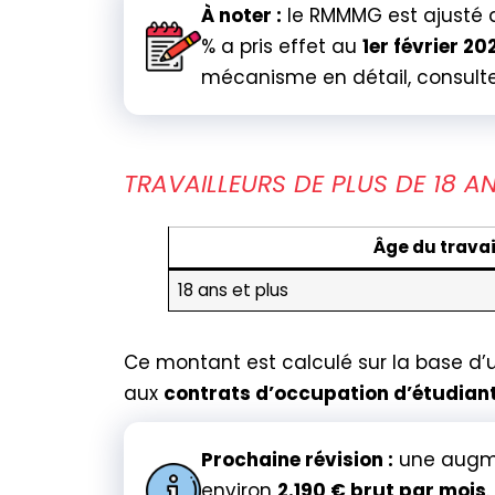
À noter :
le RMMMG est ajusté 
% a pris effet au
1er février 20
mécanisme en détail, consultez 
TRAVAILLEURS DE PLUS DE 18 A
Âge du travai
18 ans et plus
Ce montant est calculé sur la base d’
aux
contrats d’occupation d’étudiants
Prochaine révision :
une augme
environ
2.190 € brut par mois