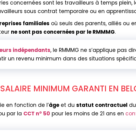
s concernées sont les travailleurs à temps plein, le
ravailleurs sous contrat temporaire ou en apprentiss
reprises familiales
où seuls des parents, alliés ou en
uteur
ne sont pas concernées par le RMMMG
.
lleurs indépendants
, le RMMMG ne s’applique pas d
tir un revenu minimum dans des situations spécifi
SALAIRE MINIMUM GARANTI EN BEL
e en fonction de l’
âge
et du
statut contractuel
du 
 ou par la
CCT n° 50
pour les moins de 21 ans en
con