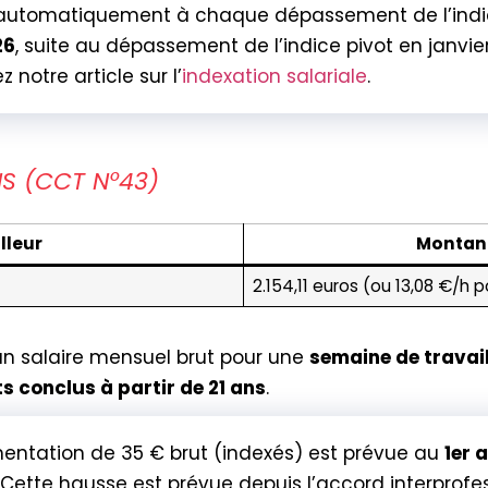
automatiquement à chaque dépassement de l’indice
26
, suite au dépassement de l’indice pivot en janvi
notre article sur l’
indexation salariale
.
NS (CCT N°43)
lleur
Montan
2.154,11 euros (ou 13,08 €/h
un salaire mensuel brut pour une
semaine de travai
 conclus à partir de 21 ans
.
ntation de 35 € brut (indexés) est prévue au
1er 
. Cette hausse est prévue depuis l’accord interprofes