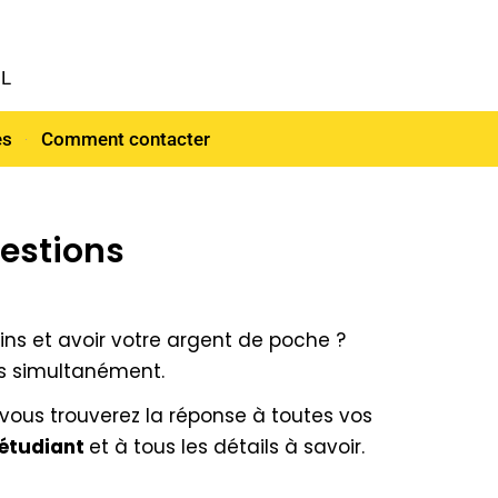
NL
es
Comment contacter
uestions
ns et avoir votre argent de poche ?
des simultanément.
l vous trouverez la réponse à toutes vos
 étudiant
et à tous les détails à savoir.