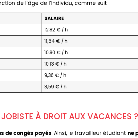
ction de l’âge de l’individu, comme suit :
SALAIRE
12,82 € / h
11,54 € / h
10,90 € / h
10,13 € / h
9,36 € / h
8,59 € / h
T JOBISTE À DROIT AUX VACANCES 
pas de congés payés
. Ainsi, le travailleur étudiant
ne 