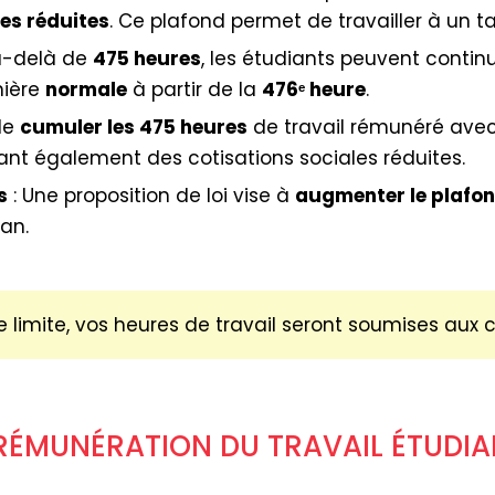
les réduites
. Ce plafond permet de travailler à un t
u-delà de
475 heures
, les étudiants peuvent continue
nière
normale
à partir de la
476ᵉ heure
.
 de
cumuler les 475 heures
de travail rémunéré ave
iant également des cotisations sociales réduites.
s
: Une proposition de loi vise à
augmenter le plafon
an.
 limite, vos heures de travail seront soumises aux co
 RÉMUNÉRATION DU TRAVAIL ÉTUDIA