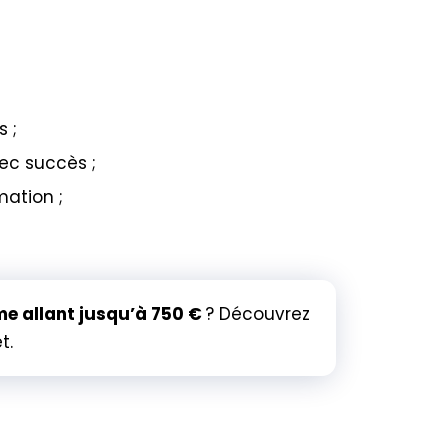
s ;
vec succès ;
mation ;
me allant jusqu’à 750 €
? Découvrez
t.