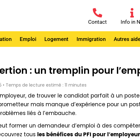
Contact
Info in 
ation
Emploi
Logement
Immigration
Autres aid
rtion : un tremplin pour l’em
5 • Temps de lecture estimé : 11 minutes
employeur, de trouver le candidat parfait à un poste
s prometteur mais manque d’expérience pour un pos
roblèmes liés à l’embauche.
 peut former un demandeur d’emploi à des compéten
Découvrez tous
les bénéfices du PFI pour l’employeu