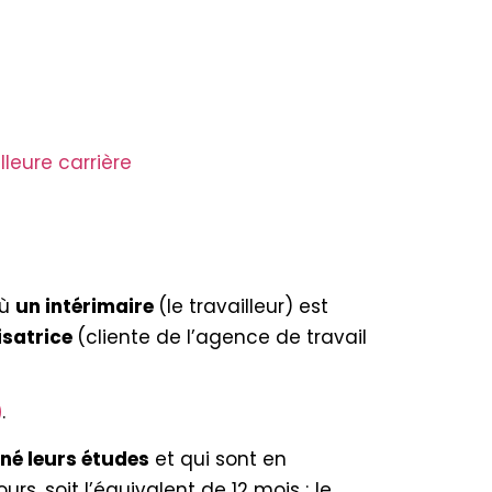
leure carrière
où
un intérimaire
(le travailleur) est
lisatrice
(cliente de l’agence de travail
)
.
né leurs études
et qui sont en
urs, soit l’équivalent de 12 mois ; le