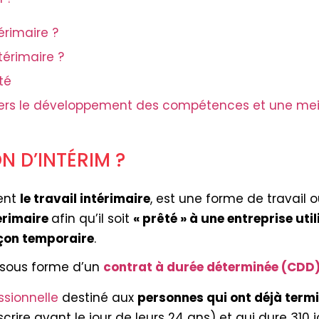
rimaire ?
térimaire ?
té
n vers le développement des compétences et une meil
N D’INTÉRIM ?
ent
le travail intérimaire
, est une forme de travail 
érimaire
afin qu’il soit
« prêté » à une entreprise uti
açon temporaire
.
eu sous forme d’un
contrat à durée déterminée (CDD
ssionnelle
destiné aux
personnes qui ont déjà termi
scrire avant le jour de leurs 24 ans) et qui dure 310 jo