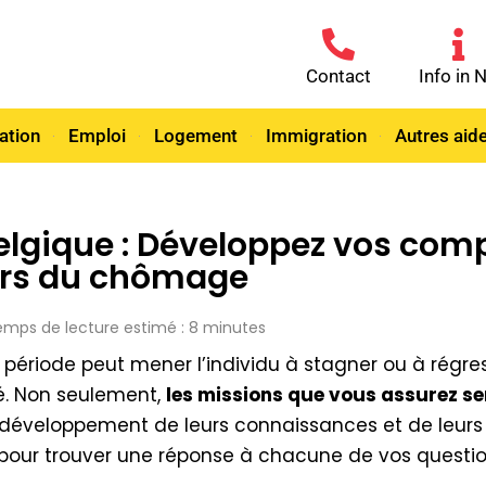
Contact
Info in 
ation
Emploi
Logement
Immigration
Autres aid
 Belgique : Développez vos com
lors du chômage
 Temps de lecture estimé : 8 minutes
ériode peut mener l’individu à stagner ou à régre
 Non seulement,
les missions que vous assurez s
 développement de leurs connaissances et de leurs 
e pour trouver une réponse à chacune de vos questio