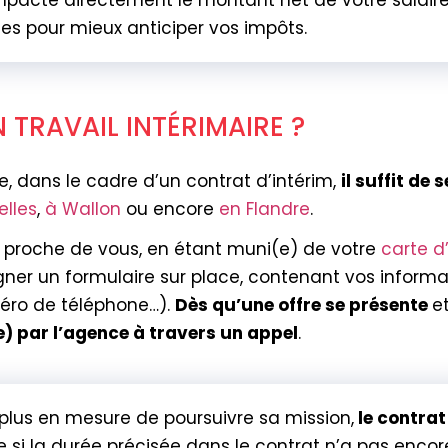
pacte directement le montant net de votre salaire
les pour mieux anticiper vos impôts.
 UN TRAVAIL INTÉRIMAIR
e, dans le cadre d’un contrat d’intérim,
il suffit de
elles
,
à Wallon
ou encore
en Flandre
.
us proche de vous, en étant muni(e) de votre
carte d
igner un formulaire sur place, contenant vos inform
méro de téléphone…).
Dès qu’une offre se présente
e
e) par l’agence à travers un appel
.
 plus en mesure de poursuivre sa mission,
le contrat
i la durée précisée dans le contrat n’a pas encore 