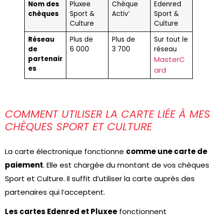
Nom des
Pluxee
Chèque
Edenred
chèques
Sport &
Activ’
Sport &
Culture
Culture
Réseau
Plus de
Plus de
Sur tout le
de
6 000
3 700
réseau
partenair
MasterC
es
ard
COMMENT UTILISER LA CARTE LIÉE À MES
CHÈQUES SPORT ET CULTURE
La carte électronique fonctionne
comme une carte de
paiement
. Elle est chargée du montant de vos chèques
Sport et Culture. Il suffit d’utiliser la carte auprès des
partenaires qui l’acceptent.
Les cartes Edenred et Pluxee
fonctionnent