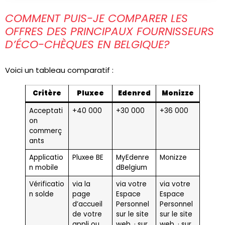
COMMENT PUIS-JE COMPARER LES
OFFRES DES PRINCIPAUX FOURNISSEURS
D’ÉCO-CHÈQUES EN BELGIQUE?
Voici un tableau comparatif :
Critère
Pluxee
Edenred
Monizze
Acceptati
+40 000
+30 000
+36 000
on
commerç
ants
Applicatio
Pluxee BE
MyEdenre
Monizze
n mobile
dBelgium
Vérificatio
via la
via votre
via votre
n solde
page
Espace
Espace
d’accueil
Personnel
Personnel
de votre
sur le site
sur le site
appli ou
web, · sur
web, · sur