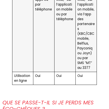
par
l’applicati
l’applicati
téléphone
on mobile
on mobile,
ou par
via l’app
téléphone
des
partenaire
s
(KBC/CBC
mobile,
Belfius,
Payconiq
ou Joyn)
ou par
SMS ”MT”
au 3377
Utilisation
Oui
Oui
Oui
en ligne
QUE SE PASSE-T-IL SI JE PERDS MES
ÉCO-CHÈQUES ?