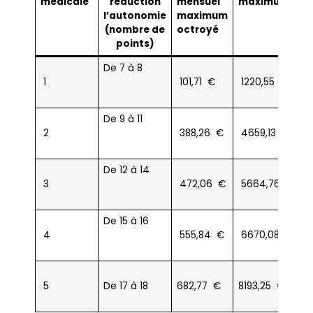
médicale
réduction
mensuel
maximum oct
l’autonomie
maximum
(nombre de
octroyé
points)
De 7 à 8
1
101,71 €
1220,55 €
De 9 à 11
2
388,26 €
4659,13 €
De 12 à 14
3
472,06 €
5664,76 €
De 15 à 16
4
555,84 €
6670,08 €
5
De 17 à 18
682,77 €
8193,25 €