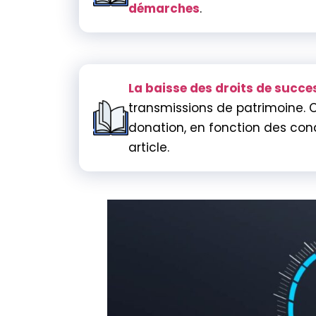
démarches
.
La baisse des droits de succe
transmissions de patrimoine. 
donation, en fonction des cond
article.