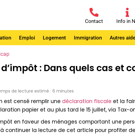
Contact
Info in 
ation
Emploi
Logement
Immigration
Autres aid
icap
 d’impôt : Dans quels cas et 
 Temps de lecture estimé : 6 minutes
en est censé remplir une
déclaration fiscale
et la fai
ration papier et au plus tard le 15 juillet, via Tax-
’impôt en faveur des ménages comportant une perso
’à continuer la lecture de cet article pour profiter 