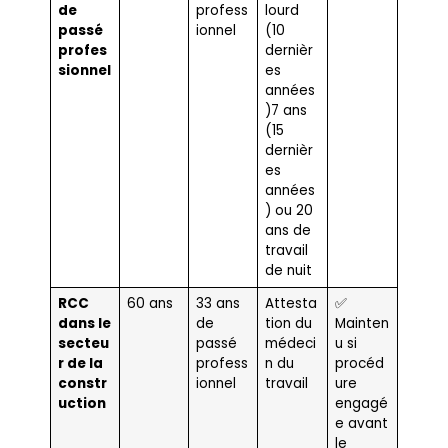
de
profess
lourd
passé
ionnel
(10
profes
dernièr
sionnel
es
années
)7 ans
(15
dernièr
es
années
) ou 20
ans de
travail
de nuit
RCC
60 ans
33 ans
Attesta
✅
dans le
de
tion du
Mainten
secteu
passé
médeci
u si
r de la
profess
n du
procéd
constr
ionnel
travail
ure
uction
engagé
e avant
le