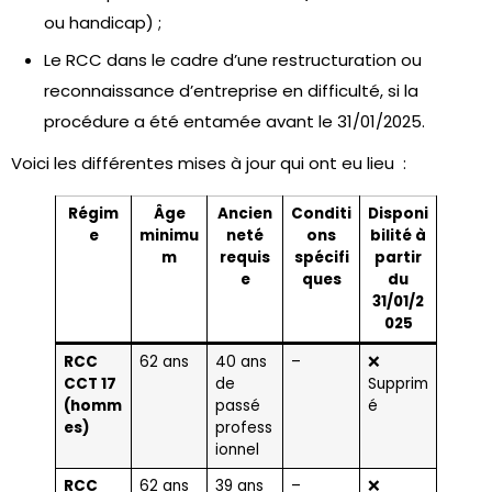
ou handicap) ;
Le RCC dans le cadre d’une restructuration ou
reconnaissance d’entreprise en difficulté, si la
procédure a été entamée avant le 31/01/2025.
Voici les différentes mises à jour qui ont eu lieu :
Régim
Âge
Ancien
Conditi
Disponi
e
minimu
neté
ons
bilité à
m
requis
spécifi
partir
e
ques
du
31/01/2
025
RCC
62 ans
40 ans
–
❌
CCT 17
de
Supprim
(homm
passé
é
es)
profess
ionnel
RCC
62 ans
39 ans
–
❌