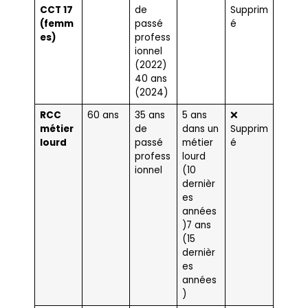
CCT 17
de
Supprim
(femm
passé
é
es)
profess
ionnel
(2022)
40 ans
(2024)
RCC
60 ans
35 ans
5 ans
❌
métier
de
dans un
Supprim
lourd
passé
métier
é
profess
lourd
ionnel
(10
dernièr
es
années
)7 ans
(15
dernièr
es
années
)