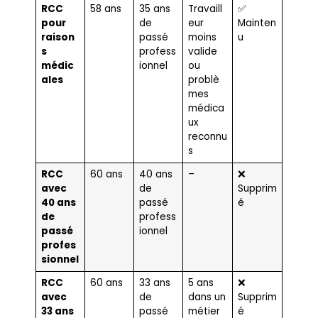
RCC
58 ans
35 ans
Travaill
✅
pour
de
eur
Mainten
raison
passé
moins
u
s
profess
valide
médic
ionnel
ou
ales
problè
mes
médica
ux
reconnu
s
RCC
60 ans
40 ans
–
❌
avec
de
Supprim
40 ans
passé
é
de
profess
passé
ionnel
profes
sionnel
RCC
60 ans
33 ans
5 ans
❌
avec
de
dans un
Supprim
33 ans
passé
métier
é