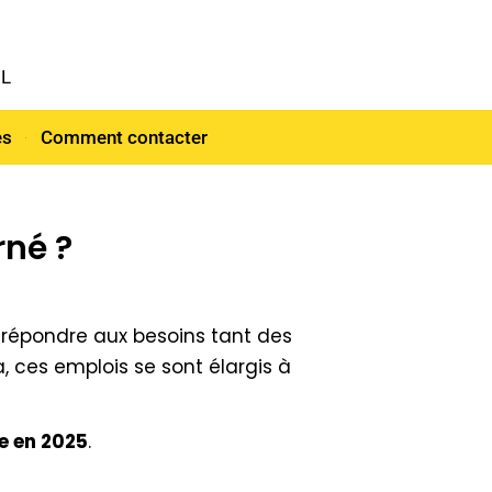
NL
es
Comment contacter
rné ?
 répondre aux besoins tant des
a, ces emplois se sont élargis à
ue en 2025
.