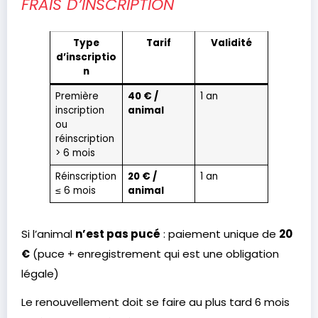
FRAIS D’INSCRIPTION
Type
Tarif
Validité
d’inscriptio
n
Première
40 € /
1 an
inscription
animal
ou
réinscription
> 6 mois
Réinscription
20 € /
1 an
≤ 6 mois
animal
Si l’animal
n’est pas pucé
: paiement unique de
20
€
(puce + enregistrement qui est une obligation
légale)
Le renouvellement doit se faire au plus tard 6 mois